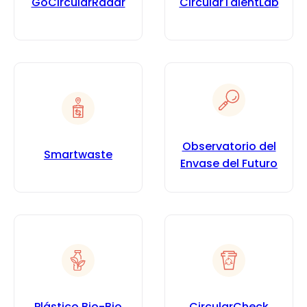
GoCircularRadar
CircularTalentLab
Observatorio del
Smartwaste
Envase del Futuro
Plástico Bio-Bio
CircularCheck