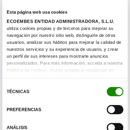
Esta página web usa cookies
ECOEMBES ENTIDAD ADMINISTRADORA, S.L.U.
utiliza cookies propias y de terceros para mejorar su
navegación por nuestro sitio web, distinguirle de otros
usuarios, analizar sus hábitos para mejorar la calidad de
nuestros servicios y su experiencia de usuario, y crear
un perfil de sus intereses para mostrarle anuncios
personalizados. Para más información, acceda a nuestra
Política de cookies
. Puede aceptar la instalación de
todas las cookies haciendo clic en el botón “Aceptar
cookies”, configurar tus preferencias haciendo clic en el
Selección
botón “Configurar cookies”, o rechazar su instalación,
TÉCNICAS
de
haciendo clic en el botón “Rechazar cookies”.
consentimiento
PREFERENCIAS
ANÁLISIS