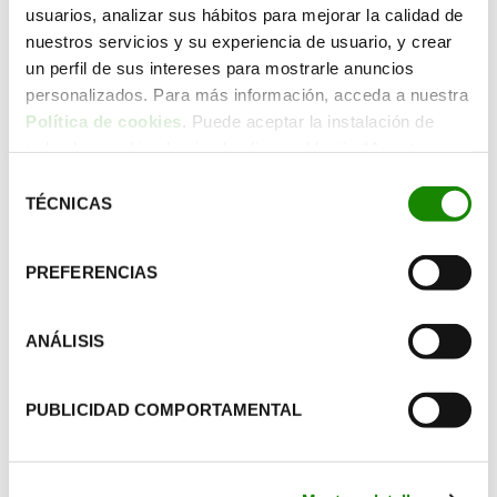
técnicas de tus envases.
usuarios, analizar sus hábitos para mejorar la calidad de
nuestros servicios y su experiencia de usuario, y crear
un perfil de sus intereses para mostrarle anuncios
personalizados. Para más información, acceda a nuestra
Política de cookies
. Puede aceptar la instalación de
todas las cookies haciendo clic en el botón “Aceptar
cookies”, configurar tus preferencias haciendo clic en el
Selección
botón “Configurar cookies”, o rechazar su instalación,
TÉCNICAS
de
haciendo clic en el botón “Rechazar cookies”.
consentimiento
PREFERENCIAS
ANÁLISIS
PUBLICIDAD COMPORTAMENTAL