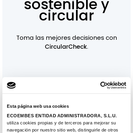
sostenible y
circular
Toma las mejores decisiones con
CircularCheck
.
1. Evalúa todos los aspectos
del envase que afectan al
impacto ambiental
Esta página web usa cookies
ECOEMBES ENTIDAD ADMINISTRADORA, S.L.U.
Introduce en los campos disponibles de la
utiliza cookies propias y de terceros para mejorar su
herramienta la información de las fichas
navegación por nuestro sitio web, distinguirle de otros