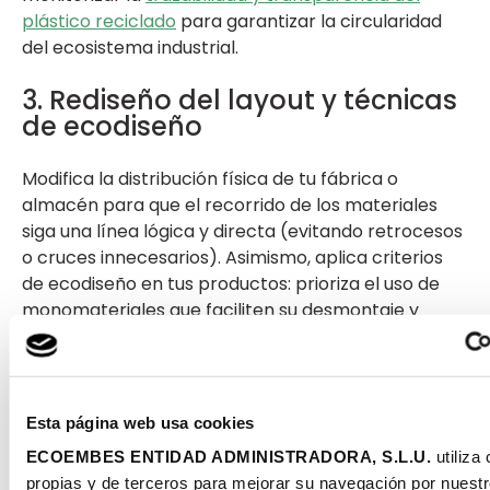
plástico reciclado
para garantizar la circularidad
del ecosistema industrial.
3. Rediseño del layout y técnicas
de ecodiseño
Modifica la distribución física de tu fábrica o
almacén para que el recorrido de los materiales
siga una línea lógica y directa (evitando retrocesos
o cruces innecesarios). Asimismo, aplica criterios
de ecodiseño en tus productos: prioriza el uso de
monomateriales que faciliten su desmontaje y
posterior reincorporación al ciclo productivo al
final de su vida útil.
4. Automatización y valorización
Esta página web usa cookies
de descartes
ECOEMBES ENTIDAD ADMINISTRADORA, S.L.U.
utiliza
propias y de terceros para mejorar su navegación por nuestro