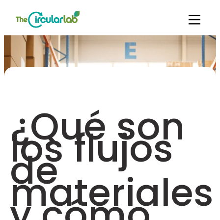
¿Qué son
los flujos
de
materiales
y cómo