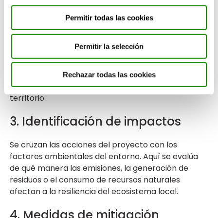
2. Recopilación de datos del
entorno
Permitir todas las cookies
Se realiza un trabajo de campo y bibliográfico para
Permitir la selección
conocer la realidad del ecosistema donde se
ubicará la actividad. Se analizan factores como la
calidad del aire, la hidrología, la presencia de
Rechazar todas las cookies
especies protegidas o la conectividad ecológica del
territorio.
3. Identificación de impactos
Se cruzan las acciones del proyecto con los
factores ambientales del entorno. Aquí se evalúa
de qué manera las emisiones, la generación de
residuos o el consumo de recursos naturales
afectan a la resiliencia del ecosistema local.
4. Medidas de mitigación