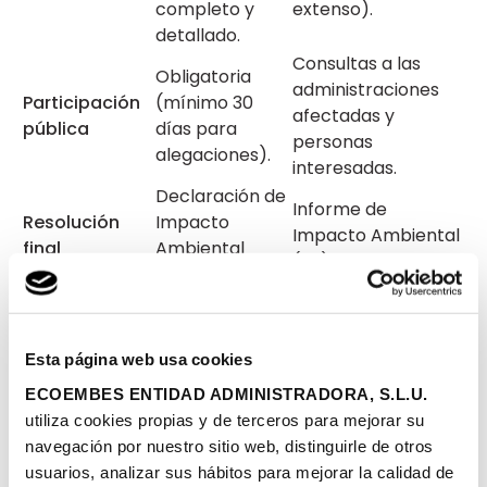
completo y
extenso).
detallado.
Consultas a las
Obligatoria
administraciones
Participación
(mínimo 30
afectadas y
pública
días para
personas
alegaciones).
interesadas.
Declaración de
Informe de
Resolución
Impacto
Impacto Ambiental
final
Ambiental
(IIA).
(DIA).
Entre 9 y 24
Plazos medios
meses (por lo
Entre 3 y 6 meses.
general).
Esta página web usa cookies
ECOEMBES ENTIDAD ADMINISTRADORA, S.L.U.
Cómo hacer un estudio
utiliza cookies propias y de terceros para mejorar su
navegación por nuestro sitio web, distinguirle de otros
de impacto ambiental,
usuarios, analizar sus hábitos para mejorar la calidad de