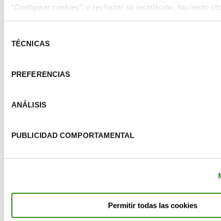
“Configurar cookies”, o rechazar su instalación, haciendo cli
“Rechazar cookies”.
Selección
TÉCNICAS
de
consentimiento
PREFERENCIAS
ANÁLISIS
PUBLICIDAD COMPORTAMENTAL
Ecoembes promueve “Todo encaja, aplasta tu
caja”, una iniciativa para favorecer un uso más
eficiente del contenedor azul
El proyecto plantea una solución práctica ante una de las
situaciones más frecuentes en la recogida de papel y
Permitir todas las cookies
cartón: […]