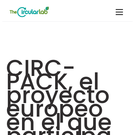
CIRC-
PACK, el
proyecto
europeo
en el que