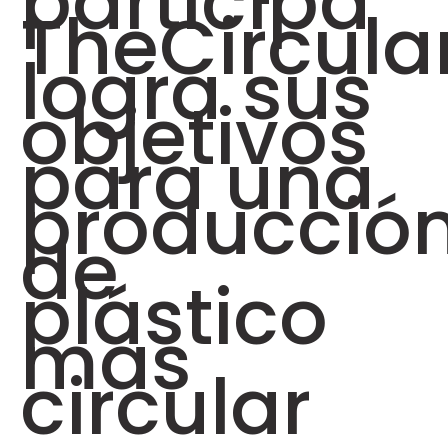
participa
TheCircula
logra sus
objetivos
para una
producció
de
plástico
más
circular