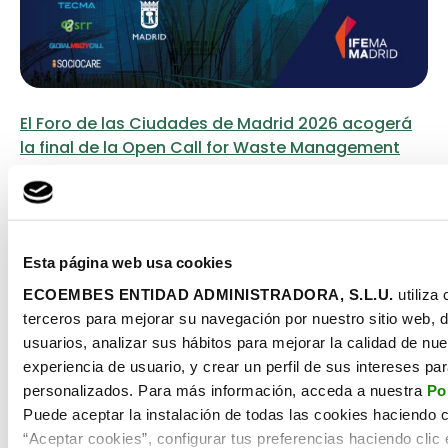
El Foro de las Ciudades de Madrid 2026 acogerá
la final de la Open Call for Waste Management
Startups de Ecoembes
El Foro de las Ciudades de Madrid 2026 acogerá la gran
final de la Open Call for Waste Management Startups […]
Esta página web usa cookies
Leer más
ECOEMBES ENTIDAD ADMINISTRADORA, S.L.U.
utiliza
terceros para mejorar su navegación por nuestro sitio web, di
usuarios, analizar sus hábitos para mejorar la calidad de nue
experiencia de usuario, y crear un perfil de sus intereses pa
personalizados. Para más información, acceda a nuestra
Po
Puede aceptar la instalación de todas las cookies haciendo cl
“Aceptar cookies”, configurar tus preferencias haciendo clic 