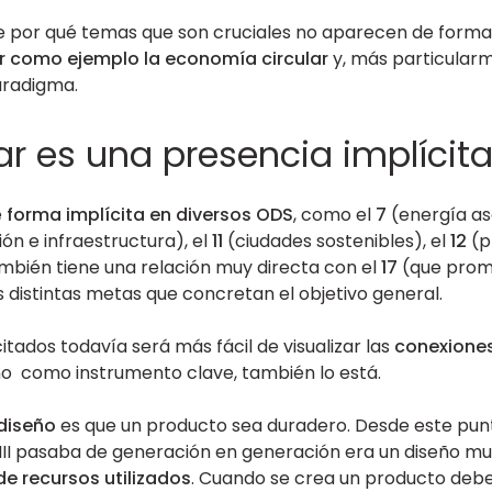
de por qué temas que son cruciales no aparecen de forma 
 como ejemplo la economía circular
y, más particularm
paradigma.
ar es una presencia implícit
e
forma implícita en diversos ODS
, como el
7
(energía as
ión e infraestructura), el
11
(ciudades sostenibles), el
12
(p
ambién tiene una relación muy directa con el
17
(que promu
distintas metas que concretan el objetivo general.
itados todavía será más fácil de visualizar las
conexiones
eño como instrumento clave, también lo está.
diseño
es que un producto sea duradero. Desde este punt
XVIII pasaba de generación en generación era un diseño 
de recursos utilizados
. Cuando se crea un producto deb