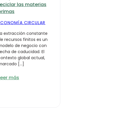
reciclar las materias
primas
ECONOMÍA CIRCULAR
La extracción constante
e recursos finitos es un
modelo de negocio con
fecha de caducidad. El
contexto global actual,
marcado […]
Leer más