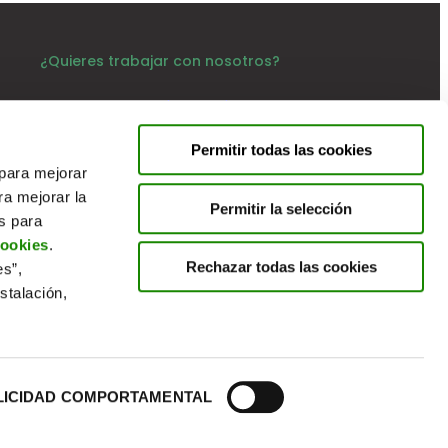
¿Quieres trabajar con nosotros?
www.ecoembesempleo.es
Permitir todas las cookies
Contacta
 para mejorar
ra mejorar la
Contacto
Permitir la selección
es para
cookies
.
Rechazar todas las cookies
es”,
stalación,
Política privacidad
Cookies
Aviso Legal
LICIDAD COMPORTAMENTAL