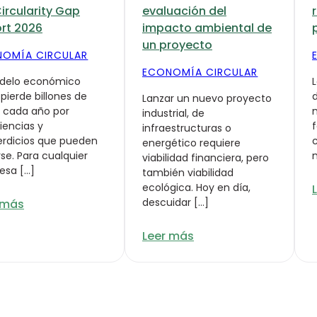
Circularity Gap
evaluación del
rt 2026
impacto ambiental de
un proyecto
OMÍA CIRCULAR
ECONOMÍA CIRCULAR
odelo económico
 pierde billones de
d
Lanzar un nuevo proyecto
 cada año por
industrial, de
ciencias y
infraestructuras o
rdicios que pueden
energético requiere
rse. Para cualquier
viabilidad financiera, pero
esa […]
también viabilidad
ecológica. Hoy en día,
descuidar […]
 más
Leer más