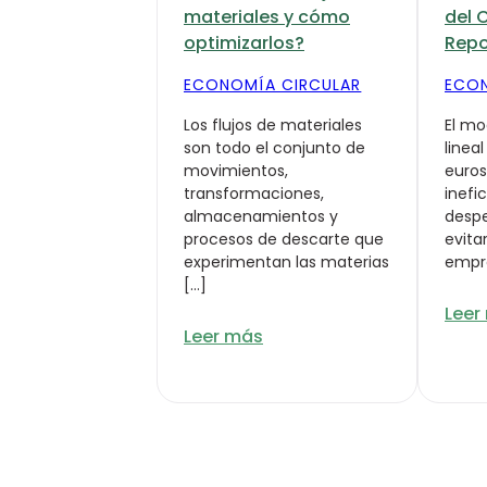
materiales y cómo
del 
optimizarlos?
Repo
ECONOMÍA CIRCULAR
ECON
Los flujos de materiales
El m
son todo el conjunto de
lineal
movimientos,
euros
transformaciones,
inefi
almacenamientos y
despe
procesos de descarte que
evita
experimentan las materias
empr
[…]
Leer
Leer más