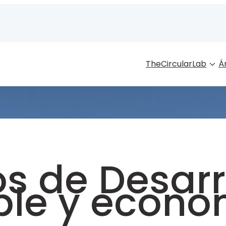
TheCircularLab
Á
os de Desarr
ble y econo