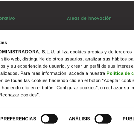
orativo
Áreas de innovación
Quiénes somos
Ecodiseño
Economía circular
Área ciudadana
ies
Convocatorias
Tecnologías del residuo
MINISTRADORA, S.L.U.
utiliza cookies propias y de terceros
itio web, distinguirle de otros usuarios, analizar sus hábitos pa
Blog
Emprendimiento
ios y su experiencia de usuario, y crear un perfil de sus interes
Notas prensa
alizados. Para más información, acceda a nuestra
Política de 
ón de todas las cookies haciendo clic en el botón “Aceptar cooki
Actualidad en emprendedores
 haciendo clic en el botón “Configurar cookies”, o rechazar su in
“Rechazar cookies”.
PREFERENCIAS
ANÁLISIS
PUB