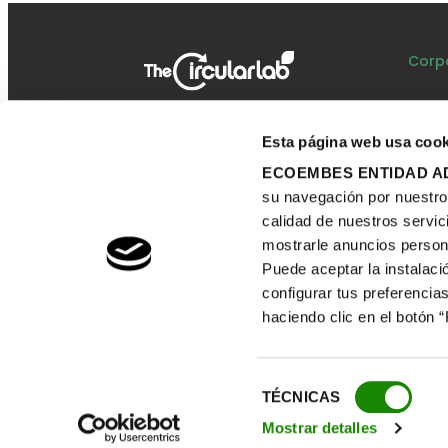
Corp
Esta página web usa cook
ECOEMBES ENTIDAD AD
su navegación por nuestro s
calidad de nuestros servic
mostrarle anuncios person
Puede aceptar la instalaci
configurar tus preferencias
haciendo clic en el botón 
© 2026 TheCircularLab - Ecoembes
Selección
TÉCNICAS
de
Mostrar detalles
consentimiento