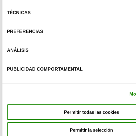
Selección
Leer más
TÉCNICAS
de
consentimiento
PREFERENCIAS
ANÁLISIS
PUBLICIDAD COMPORTAMENTAL
Mos
Permitir todas las cookies
Estudio de Impacto Ambiental: ¿qué es y
Permitir la selección
cuándo es necesario?