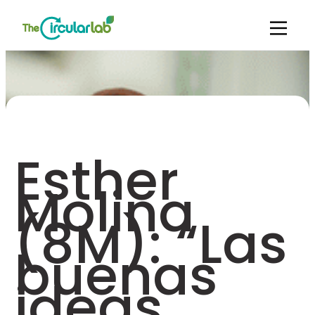
Esther
Molina
(8M): “Las
buenas
ideas