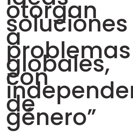
otorgan
soluciones
a
problemas
globales,
con
independe
de
género”