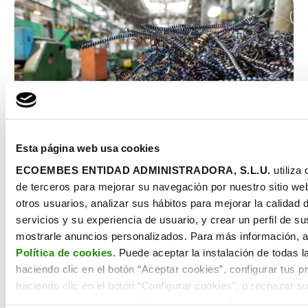
Esta página web usa cookies
ECOEMBES ENTIDAD ADMINISTRADORA, S.L.U.
utiliza
de terceros para mejorar su navegación por nuestro sitio web,
Simbiosis industrial: qué es y cómo
otros usuarios, analizar sus hábitos para mejorar la calidad 
identificar oportunidades en tu sector
servicios y su experiencia de usuario, y crear un perfil de s
mostrarle anuncios personalizados. Para más información, 
EMPRENDIMIENTO
Política de cookies
. Puede aceptar la instalación de todas 
haciendo clic en el botón “Aceptar cookies”, configurar tus p
La simbiosis industrial consiste en una estrategia
empresarial donde los residuos, subproductos o
haciendo clic en el botón “Configurar cookies”, o rechazar su
excedentes de servicios de una industria se […]
haciendo clic en el botón “Rechazar cookies”.