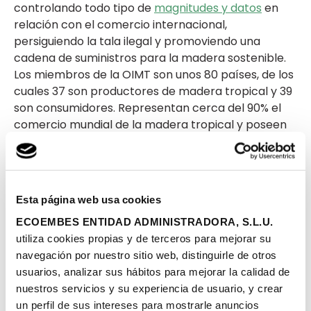
controlando todo tipo de
magnitudes y datos
en
relación con el comercio internacional,
persiguiendo la tala ilegal y promoviendo una
cadena de suministros para la madera sostenible.
Los miembros de la OIMT son unos 80 países, de los
cuales 37 son productores de madera tropical y 39
son consumidores. Representan cerca del 90% el
comercio mundial de la madera tropical y poseen
más del 80% de las selvas tropicales.
Para que sean
Esta página web usa cookies
sostenibles
ECOEMBES ENTIDAD ADMINISTRADORA, S.L.U.
utiliza cookies propias y de terceros para mejorar su
Pero… ¿cómo saber si una madera tropical es
navegación por nuestro sitio web, distinguirle de otros
sostenible y cumple con sus principios de
usuarios, analizar sus hábitos para mejorar la calidad de
protección ambiental y social?
nuestros servicios y su experiencia de usuario, y crear
un perfil de sus intereses para mostrarle anuncios