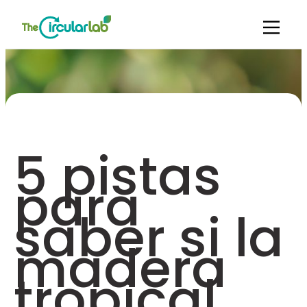
5 pistas
para
saber si la
madera
tropical