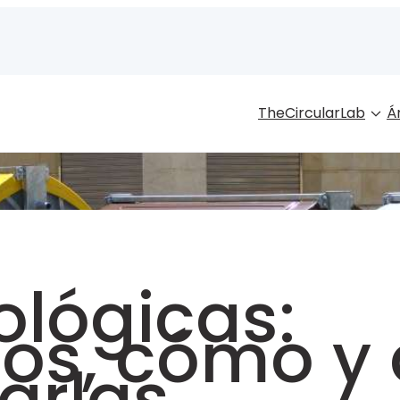
TheCircularLab
Á
ológicas:
ios, cómo y
arlas