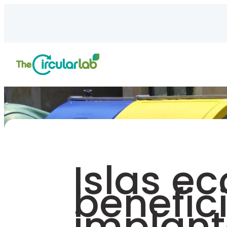
Islas ec
benefic
implant