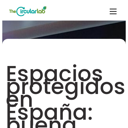
Espacios
protegidos
en
España:
buena