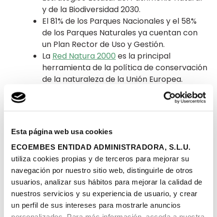
y de la Biodiversidad 2030.
El 81% de los Parques Nacionales y el 58%
de los Parques Naturales ya cuentan con
un Plan Rector de Uso y Gestión.
La
Red Natura 2000
es la principal
herramienta de la política de conservación
de la naturaleza de la Unión Europea.
España es el Estado miembro que mayor
superficie terrestre aporta a la red (más
de 22,3 millones de hectáreas).
526 empresas turísticas y 10 agencias de
Esta página web usa cookies
viajes que operan en los espacios
ECOEMBES ENTIDAD ADMINISTRADORA, S.L.U.
protegidos se han adherido a la
Carta
utiliza cookies propias y de terceros para mejorar su
Europea de Turismo Sostenible
.
navegación por nuestro sitio web, distinguirle de otros
usuarios, analizar sus hábitos para mejorar la calidad de
Compartir
nuestros servicios y su experiencia de usuario, y crear
un perfil de sus intereses para mostrarle anuncios
personalizados. Para más información, acceda a nuestra