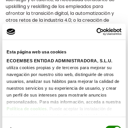
upskilling y reskilling de los empleados para
afrontar la transición digital, la automatización y
otros retos de la industria 4.0; o la creación de
modelos de negocio circulares.
Hay otra forma de ver la relación de
ESG
y
circularidad en la que el segundo componente se
Esta página web usa cookies
convierte en un factor determinante para el
primero. Lo ha dicho Mark Carney, antiguo
ECOEMBES ENTIDAD ADMINISTRADORA, S.L.U.
gobernador del Banco de Inglaterra en el artículo
utiliza cookies propias y de terceros para mejorar su
Unlocking the value of the circular economy
navegación por nuestro sitio web, distinguirle de otros
publicado por la Fundación Ellen MacArthur: “la
usuarios, analizar sus hábitos para mejorar la calidad de
economía circular es una parte esencial de la
nuestros servicios y su experiencia de usuario, y crear
solución para cumplir con el
cambio climático
y
un perfil de sus intereses para mostrarle anuncios
ESG
”.
personalizados. Para más información, acceda a nuestra
Política de cookies
. Puede aceptar la instalación de
Un buen enfoque
ESG
puede transformar los
todas las cookies haciendo clic en el botón “Aceptar
compromisos en beneficios para la compañía. Lo
cookies”, configurar tus preferencias haciendo clic en el
Selección