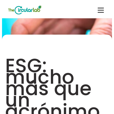
ESG:
mucho
más que
un
acrónimo