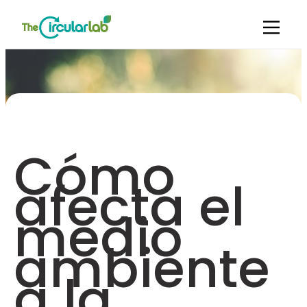
Cómo
afecta el
medio
ambiente
a la