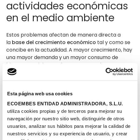
actividades económicas
en el medio ambiente
Estos problemas afectan de manera directa a
la
base del crecimiento económico
tal y como se
concibe en la actualidad. A mayor crecimiento, hay
una mayor demanda y un mayor consumo de
bienes y servicios. Por lo tanto, se produce un
aumento en la producción y, por ende, en la
explotación de recursos naturales.
Esta página web usa cookies
Así, cabe preguntar: ¿Es sostenible seguir
consumiendo a este ritmo? ¿Se puede abastecer la
ECOEMBES ENTIDAD ADMINISTRADORA, S.L.U.
demanda actual cambiando el modelo de
utiliza cookies propias y de terceros para mejorar su
explotación? ¿Cómo va a influir tanto en
navegación por nuestro sitio web, distinguirle de otros
la
economía como en el medio ambiente
el
usuarios, analizar sus hábitos para mejorar la calidad de
incremento de la población mundial? Teniendo en
nuestros servicios y su experiencia de usuario, y crear
cuenta que los recursos del planeta son limitados, si