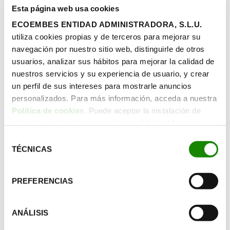
Esta página web usa cookies
ECOEMBES ENTIDAD ADMINISTRADORA, S.L.U.
Waste to energy: La última solución que
utiliza cookies propias y de terceros para mejorar su
cierra el ciclo antes del vertedero
navegación por nuestro sitio web, distinguirle de otros
GESTIÓN DE RESIDUOS
usuarios, analizar sus hábitos para mejorar la calidad de
nuestros servicios y su experiencia de usuario, y crear
En los últimos años, algunos problemas
un perfil de sus intereses para mostrarle anuncios
ambientales han resaltado la importancia de
personalizados. Para más información, acceda a nuestra
gestionar correctamente nuestros residuos, que
Política de cookies
. Puede aceptar la instalación de
deberán reducirse considerablemente si
queremos mitigar el cambio climático y conservar
todas las cookies haciendo clic en el botón “Aceptar
la salud de los ecosistemas. De aquí aparece el
cookies”, configurar tus preferencias haciendo clic en el
Selección
término Waste to energy.
botón “Configurar cookies”, o rechazar su instalación,
TÉCNICAS
de
haciendo clic en el botón “Rechazar cookies”.
consentimiento
Leer más
PREFERENCIAS
ANÁLISIS