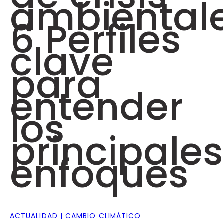
ambientale
6 Perfiles
clave
para
entender
los
principales
enfoques
ACTUALIDAD
CAMBIO CLIMÁTICO