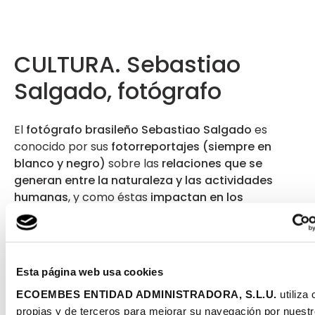
CULTURA. Sebastiao
Salgado, fotógrafo
El
fotógrafo brasileño Sebastiao Salgado
es
conocido por sus
fotorreportajes (siempre en
blanco y negro)
sobre las
relaciones que se
generan entre la naturaleza y las actividades
humanas
, y como éstas
impactan en los
ecosistemas
.
Algunas de sus series fotográficas
más prestigiosas son
“Tierra”, “Éxodos”, “Génesis”
y
“La mano del hombre”
. Desde hace unos años,
dirige junto a su mujer el
Instituto Tierra
, un
Esta página web usa cookies
proyecto de reforestación
de la
selva atlántica
ECOEMBES ENTIDAD ADMINISTRADORA, S.L.U.
utiliza
brasileña
en los terrenos de lo que ha sido siempre
propias y de terceros para mejorar su navegación por nuestro