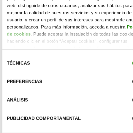
la finca de la familiar Salgado.
web, distinguirle de otros usuarios, analizar sus hábitos para
mejorar la calidad de nuestros servicios y su experiencia de
usuario, y crear un perfil de sus intereses para mostrarle an
personalizados. Para más información, acceda a nuestra
Pol
Compartir
de cookies
. Puede aceptar la instalación de todas las cooki
haciendo clic en el botón “Aceptar cookies”, configurar tus
preferencias haciendo clic en el botón “Configurar cookies”, 
rechazar su instalación, haciendo clic en el botón “Rechazar
Selección
Te puede interesar
cookies”.
TÉCNICAS
de
consentimiento
PREFERENCIAS
ANÁLISIS
PUBLICIDAD COMPORTAMENTAL